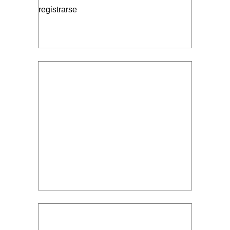
registrarse
Volumen 17, Núm. 4, Octubre-Diciembre,
2016