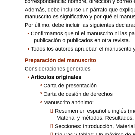
correspondencia: nombre, dirección y correo e
Además, debe incluirse un párrafo que expliq
manuscrito es significativo y por qué el manusc
Por último, debe incluir las siguientes declara
•
Confirmamos que ni el manuscrito ni las pa
publicación o publicados en otra revista.
•
Todos los autores aprueban el manuscrito 
Preparación del manuscrito
Consideraciones generales
•
Artículos originales
º
Carta de presentación
º
Carta de cesión de derechos
º
Manuscrito anónimo:

Resumen en español e inglés (má
Material y métodos, Resultados,

Secciones: Introducción, Materia

Figuras y tablas: Un máximo de 5 