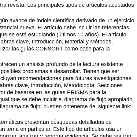
tra revista. Los principales tipos de artículos aceptados
gún avance de índole científica derivado de un ejercicio
ancial nueva. El artículo debe incluir las referencias
e se está estudiando (últimos 10 años). El artículo
abras clave, Introducción, Material y Métodos,
tilizar las guías CONSORT como base para la
frecen un análisis profundo de la lectura existente
 posibles problemas a desarrollar. Tienen que ser
incluyan recomendaciones para futuras investigaciones.
abras clave, Introducción, Metodología, Secciones
vor de basarse en las guías PRISMA para la
igual que se debe incluir el diagrama de flujo apropiado.
l diagrama de flujo, pueden obtenerse del siguiente link:
.
stemáticas presentan búsquedas detalladas de
n tema en particular. Este tipo de artículos usa un
orizar, analizar y reportar evidencia. Se debe realizar