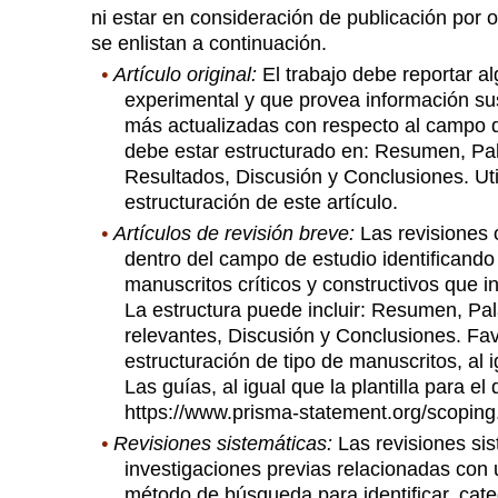
ni estar en consideración de publicación por o
se enlistan a continuación.
•
Artículo original:
El trabajo debe reportar al
experimental y que provea información sust
más actualizadas con respecto al campo qu
debe estar estructurado en: Resumen, Pal
Resultados, Discusión y Conclusiones. U
estructuración de este artículo.
•
Artículos de revisión breve:
Las revisiones o
dentro del campo de estudio identificando
manuscritos críticos y constructivos que 
La estructura puede incluir: Resumen, Pal
relevantes, Discusión y Conclusiones. Fa
estructuración de tipo de manuscritos, al 
Las guías, al igual que la plantilla para e
https://www.prisma-statement.org/scoping
•
Revisiones sistemáticas:
Las revisiones si
investigaciones previas relacionadas con u
método de búsqueda para identificar, categ