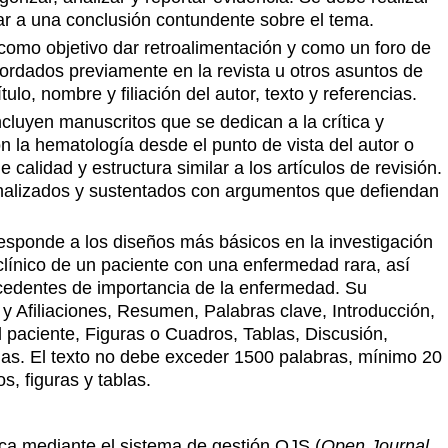
egar a una conclusión contundente sobre el tema.
n como objetivo dar retroalimentación y como un foro de
ordados previamente en la revista u otros asuntos de
ulo, nombre y filiación del autor, texto y referencias.
cluyen manuscritos que se dedican a la crítica y
n la hematología desde el punto de vista del autor o
 calidad y estructura similar a los artículos de revisión.
nalizados y sustentados con argumentos que defiendan
rresponde a los diseños más básicos en la investigación
o clínico de un paciente con una enfermedad rara, así
cedentes de importancia de la enfermedad. Su
 y Afiliaciones, Resumen, Palabras clave, Introducción,
l paciente, Figuras o Cuadros, Tablas, Discusión,
as. El texto no debe exceder 1500 palabras, mínimo 20
s, figuras y tablas.
ica mediante el sistema de gestión OJS (
Open Journal