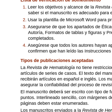
Lista de verificación de sometimiento
1.
Leer los objetivos y alcance de la
Revista
saber si el manuscrito es adecuado para e
2.
Usar la plantilla de Microsoft Word para p
3.
Asegurarse de que los apartados de Éticas 
Autoría, Formatos de tablas y figuras y 
completados.
4.
Asegúrese que todos los autores hayan ap
confirmen que han leído las Instrucciones 
Tipos de publicaciones aceptadas
La
Revista de Hematología
no tiene restricci
artículos de series de casos. El texto del ma
recibirán artículos en español e inglés. Los 
asegurar la confiabilidad del proceso de revis
El manuscrito deberá ser escrito con tipo de 
puntos. Interlineado sencillo, con márgenes d
páginas deben estar enumeradas.
Los manuscritos enviados a la
Revista de He