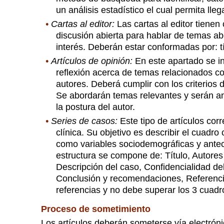
un análisis estadístico el cual permita ll
•
Cartas al editor:
Las cartas al editor tiene
discusión abierta para hablar de temas ab
interés. Deberán estar conformadas por: tít
•
Artículos de opinión:
En este apartado se in
reflexión acerca de temas relacionados co
autores. Deberá cumplir con los criterios de
Se abordarán temas relevantes y serán a
la postura del autor.
•
Series de casos:
Este tipo de artículos co
clínica. Su objetivo es describir el cuadr
como variables sociodemográficas y ante
estructura se compone de: Título, Autores
Descripción del caso, Confidencialidad de
Conclusión y recomendaciones, Referenci
referencias y no debe superar los 3 cuadro
Proceso de sometimiento
Los artículos deberán someterse vía electrón