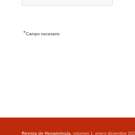
*
Campo necesario
Revista de Hematología
, volumen 1, enero-diciembre 202