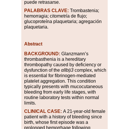
puede retrasarse.
PALABRAS CLAVE:
Trombastenia;
hemorragia; citometría de flujo;
glucoproteína plaquetaria; agregación
plaquetaria.
Abstract
BACKGROUND:
Glanzmann’s
thrombasthenia is a hereditary
thrombopathy caused by deficiency or
dysfunction of the
αIIb
β
3
complex, which
is essential for fibrinogen-mediated
platelet aggregation. This condition
typically presents with mucocutaneous
bleeding from early life stages, with
routine laboratory tests within normal
limits.
CLINICAL CASE:
A 21-year-old female
patient with a history of bleeding since
birth, whose first episode was a
prolonged hemorrhage following