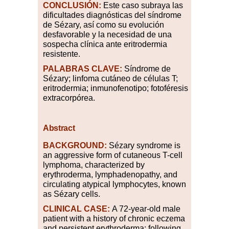
CONCLUSIÓN:
Este caso subraya las
dificultades diagnósticas del síndrome
de Sézary, así como su evolución
desfavorable y la necesidad de una
sospecha clínica ante eritrodermia
resistente.
PALABRAS
CLAVE:
Síndrome de
Sézary; linfoma cutáneo de células T;
eritrodermia; inmunofenotipo; fotoféresis
extracorpórea.
Abstract
BACKGROUND:
Sézary syndrome is
an aggressive form of cutaneous T-cell
lymphoma, characterized by
erythroderma, lymphadenopathy, and
circulating atypical lymphocytes, known
as Sézary cells.
CLINICAL CASE:
A 72-year-old male
patient with a history of chronic eczema
and persistent erythroderma; following