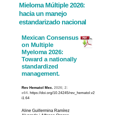
Mieloma Múltiple 2026:
hacia un manejo
estandarizado nacional
Mexican Consensus
on Multiple
Myeloma 2026:
Toward a nationally
standardized
management.
Rev Hematol Mex.
2026; 2:
e64.
https://doi.org/10.24245/rev_hematol.v2
i1.64
Aline Guillermina Ramírez
1