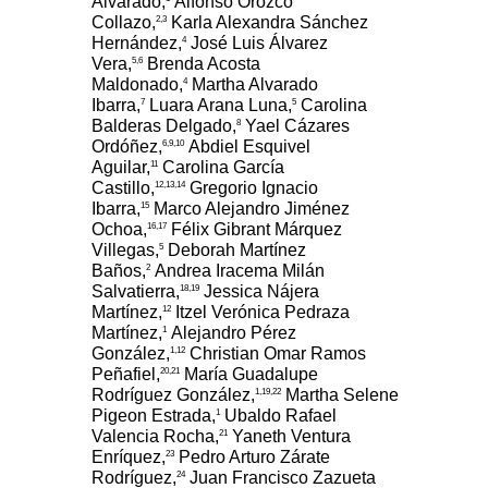
Alvarado,
Alfonso Orozco
Collazo,
Karla Alexandra Sánchez
2,3
Hernández,
José Luis Álvarez
4
Vera,
Brenda Acosta
5,6
Maldonado,
Martha Alvarado
4
Ibarra,
Luara Arana Luna,
Carolina
7
5
Balderas Delgado,
Yael Cázares
8
Ordóñez,
Abdiel Esquivel
6,9,10
Aguilar,
Carolina García
11
Castillo,
Gregorio Ignacio
12,13,14
Ibarra,
Marco Alejandro Jiménez
15
Ochoa,
Félix Gibrant Márquez
16,17
Villegas,
Deborah Martínez
5
Baños,
Andrea Iracema Milán
2
Salvatierra,
Jessica Nájera
18,19
Martínez,
Itzel Verónica Pedraza
12
Martínez,
Alejandro Pérez
1
González,
Christian Omar Ramos
1,12
Peñafiel,
María Guadalupe
20,21
Rodríguez González,
Martha Selene
1,19,22
Pigeon Estrada,
Ubaldo Rafael
1
Valencia Rocha,
Yaneth Ventura
21
Enríquez,
Pedro Arturo Zárate
23
Rodríguez,
Juan Francisco Zazueta
24