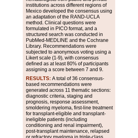
institutions across different regions of
Mexico developed the consensus using
an adaptation of the RAND-UCLA
method. Clinical questions were
formulated in PICO format, and a
structured search was conducted in
PubMed-MEDLINE and the Cochrane
Library. Recommendations were
subjected to anonymous voting using a
Likert scale (1-9), with consensus
defined as at least 80% of participants
assigning a score between 7 and 9.
RESULTS:
A total of 36 consensus-
based recommendations were
generated across 11 thematic sections:
diagnostic criteria, staging and
prognosis, response assessment,
smoldering myeloma, first-line treatment
for transplant-eligible and transplant-
ineligible patients (including
conditioning and renal impairment),
post-transplant maintenance, relapsed
or refractory myeloma in triple-class