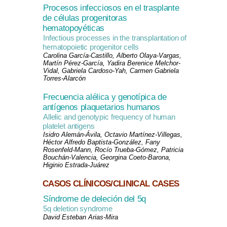
Procesos infecciosos en el trasplante
de células progenitoras
hematopoyéticas
Infectious processes in the transplantation of
hematopoietic progenitor cells
Carolina García-Castillo, Alberto Olaya-Vargas,
Martín Pérez-García, Yadira Berenice Melchor-
Vidal, Gabriela Cardoso-Yah, Carmen Gabriela
Torres-Alarcón
Frecuencia alélica y genotípica de
antígenos plaquetarios humanos
Allelic and genotypic frequency of human
platelet antigens
Isidro Alemán-Ávila, Octavio Martínez-Villegas,
Héctor Alfredo Baptista-González, Fany
Rosenfeld-Mann, Rocío Trueba-Gómez, Patricia
Bouchán-Valencia, Georgina Coeto-Barona,
Higinio Estrada-Juárez
CASOS CLÍNICOS/CLINICAL CASES
Síndrome de deleción del 5q
5q deletion syndrome
David Esteban Arias-Mira