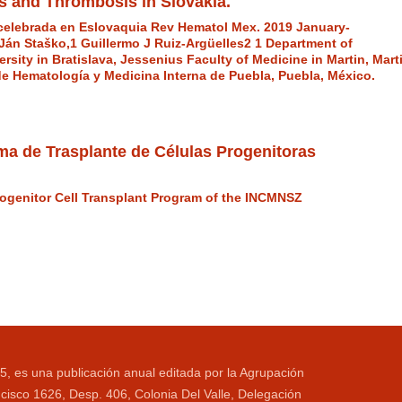
s and Thrombosis in Slovakia.
celebrada en Eslovaquia Rev Hematol Mex. 2019 January-
 Ján Staško,1 Guillermo J Ruiz-Argüelles2 1 Department of
ity in Bratislava, Jessenius Faculty of Medicine in Martin, Mart
 de Hematología y Medicina Interna de Puebla, Puebla, México.
ama de Trasplante de Células Progenitoras
Progenitor Cell Transplant Program of the INCMNSZ
5, es una publicación anual editada por la Agrupación
cisco 1626, Desp. 406, Colonia Del Valle, Delegación