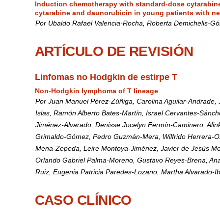
Induction chemotherapy with standard-dose cytarabin
cytarabine and daunorubicin in young patients with n
Por Ubaldo Rafael Valencia-Rocha, Roberta Demichelis-Gó
ARTÍCULO DE REVISIÓN
Linfomas no Hodgkin de estirpe T
Non-Hodgkin lymphoma of T lineage
Por Juan Manuel Pérez-Zúñiga, Carolina Aguilar-Andrade,
Islas, Ramón Alberto Bates-Martín, Israel Cervantes-Sánch
Jiménez-Alvarado, Denisse Jocelyn Fermín-Caminero, Alin
Grimaldo-Gómez, Pedro Guzmán-Mera, Wilfrido Herrera-Oli
Mena-Zepeda, Leire Montoya-Jiménez, Javier de Jesús Mor
Orlando Gabriel Palma-Moreno, Gustavo Reyes-Brena, Ana
Ruiz, Eugenia Patricia Paredes-Lozano, Martha Alvarado-I
CASO CLÍNICO