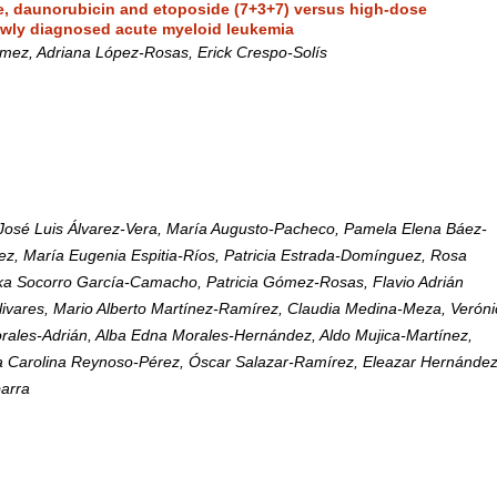
e, daunorubicin and etoposide (7+3+7) versus high-dose
ewly diagnosed acute myeloid leukemia
mez, Adriana López-Rosas, Erick Crespo-Solís
 José Luis Álvarez-Vera, María Augusto-Pacheco, Pamela Elena Báez-
ez, María Eugenia Espitia-Ríos, Patricia Estrada-Domínguez, Rosa
ka Socorro García-Camacho, Patricia Gómez-Rosas, Flavio Adrián
vares, Mario Alberto Martínez-Ramírez, Claudia Medina-Meza, Veróni
ales-Adrián, Alba Edna Morales-Hernández, Aldo Mujica-Martínez,
 Carolina Reynoso-Pérez, Óscar Salazar-Ramírez, Eleazar Hernández
barra