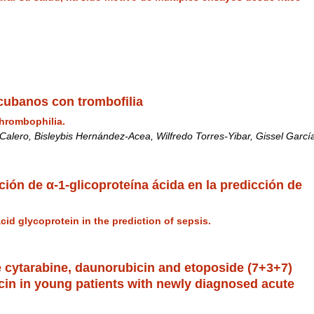
ubanos con trombofilia
hrombophilia.
alero, Bisleybis Hernández-Acea, Wilfredo Torres-Yibar, Gissel Garcí
ación de α-1-glicoproteína ácida en la predicción de
acid glycoprotein in the prediction of sepsis.
 cytarabine, daunorubicin and etoposide (7+3+7)
in in young patients with newly diagnosed acute