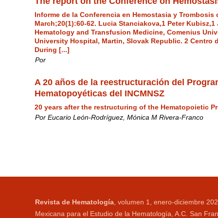
The report on the Conference on Hemostasi
Informe de la Conferencia en Hemostasia y Trombosis 
March;20(1):60-62. Lucia Stanciakova,1 Peter Kubisz,1
Hematology and Transfusion Medicine, Comenius Univers
University Hospital, Martin, Slovak Republic. 2 Centro
During [...]
Por
A 20 años de la reestructuración del Progr
Hematopoyéticas del INCMNSZ
20 years after the restructuring of the Hematopoietic 
Por Eucario León-Rodríguez, Mónica M Rivera-Franco
Revista de Hematología
, volumen 1, enero-diciembre 202
Mexicana para el Estudio de la Hematología, A.C. San Fran