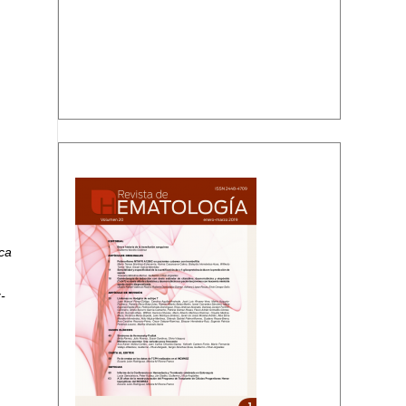
Volumen 20, número 1, enero-marzo, 2019
ca
-