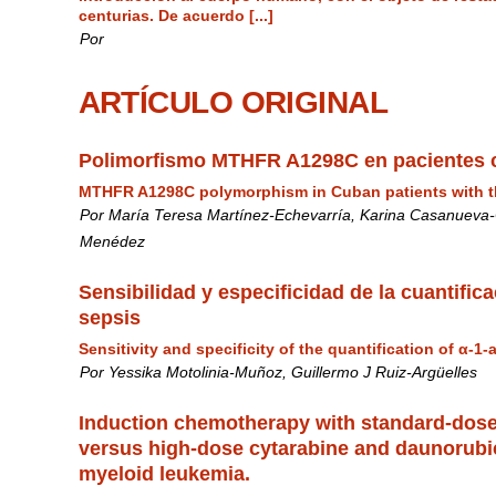
centurias. De acuerdo [...]
Por
ARTÍCULO ORIGINAL
Polimorfismo MTHFR A1298C en pacientes c
MTHFR A1298C polymorphism in Cuban patients with t
Por María Teresa Martínez-Echevarría, Karina Casanueva-C
Menédez
Sensibilidad y especificidad de la cuantific
sepsis
Sensitivity and specificity of the quantification of α-1-
Por Yessika Motolinia-Muñoz, Guillermo J Ruiz-Argüelles
Induction chemotherapy with standard-dose
versus high-dose cytarabine and daunorubic
myeloid leukemia.