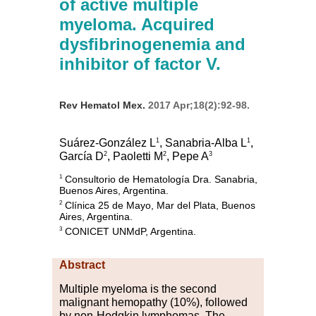
of active multiple
myeloma. Acquired
dysfibrinogenemia and
inhibitor of factor V.
Rev Hematol Mex.
2017 Apr;18(2):92-98.
1
1
Suárez-González L
, Sanabria-Alba L
,
2
2
3
García D
, Paoletti M
, Pepe A
Consultorio de Hematología Dra. Sanabria,
1
Buenos Aires, Argentina.
Clínica 25 de Mayo, Mar del Plata, Buenos
2
Aires, Argentina.
CONICET UNMdP, Argentina.
3
Abstract
M
ultiple
m
ye
loma is the second
malignant hemopathy (10%), followed
by non-Hodgkin lymphomas. The