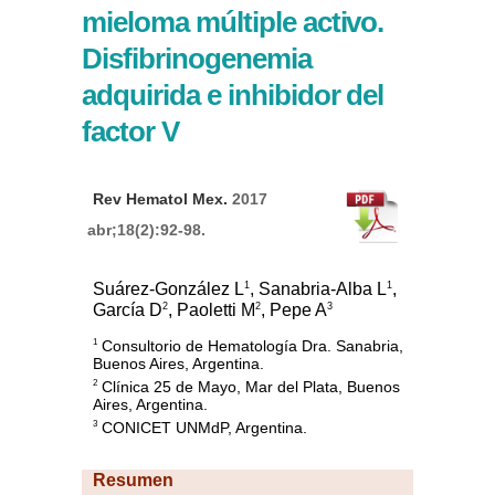
mieloma múltiple activo.
Disfibrinogenemia
adquirida e inhibidor del
factor V
Rev Hematol Mex.
2017
abr;18(2):92-98.
1
1
Suárez-González L
, Sanabria-Alba L
,
2
2
3
García D
, Paoletti M
, Pepe A
Consultorio de Hematología Dra. Sanabria,
1
Buenos Aires, Argentina.
Clínica 25 de Mayo, Mar del Plata, Buenos
2
Aires, Argentina.
CONICET UNMdP, Argentina.
3
Resumen