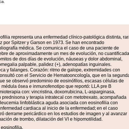
ca.
filia representa una enfermedad clínico-patológica distinta, rar
vez por Spitzer y Garson en 1973. Se han encontrado
iografía médica. Se comunica el caso de una paciente de
ebre de aproximadamente un mes de evolución, no cuantificada
ómitos de dos días de evolución, náuseas y dolor abdominal,
omegalia palpable, palidez (+), adenopatías inguinales.
ñeca y falanges. Corazón: ritmo de galope, extremidades con
rconsultó con el Servicio de Hematooncología, que en la segund
l que se observó predominio de eosinófilos, escasas células de
 médula ósea e inmunofenotipo que reportó: LLA pre B
ioterapia con: vincristina, doxorrubicina, L-asparginasa,
on prednisona y terapia intratecal con metotrexato, acompañada
leucemia linfoblástica aguda asociada con eosinofilia con
nfermedad cardiaca al inicio de la enfermedad;
en el caso
ó derrame pericárdico en los estudios de imagen y al avanzar
ación de trombo, dilatación del VI e hipomotilidad.
eosinofilia.