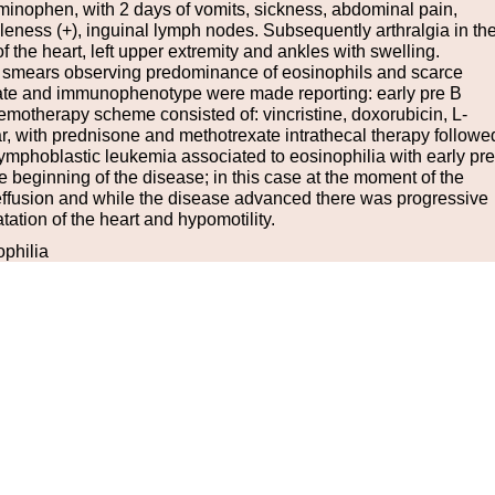
aminophen, with 2 days of vomits, sickness, abdominal pain,
eness (+), inguinal lymph nodes. Subsequently arthralgia in th
 the heart, left upper extremity and ankles with swelling.
 smears observing predominance of eosinophils and scarce
irate and immunophenotype were made reporting: early pre B
Chemotherapy scheme
consisted of: vincristine, doxorubicin, L-
r, with prednisone and methotrexate intrathecal therapy followe
lymphoblastic leukemia associated to eosinophilia with early pre
e beginning of the disease; in this case at the moment of the
l effusion and while the disease advanced there was progressive
atation of the heart and hypomotility.
ophilia