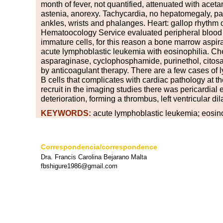
month of fever, not quantified, attenuated with acet
astenia, anorexy. Tachycardia, no hepatomegaly, pal
ankles, wrists and phalanges. Heart: gallop rhythm of
Hematoocology Service evaluated peripheral blood
immature cells, for this reason a bone marrow asp
acute lymphoblastic leukemia with eosinophilia. 
asparaginase, cyclophosphamide, purinethol, citosa
by anticoagulant therapy. There are a few cases of 
B cells that complicates with cardiac pathology at th
recruit in the imaging studies there was pericardia
deterioration, forming a thrombus, left ventricular dil
KEYWORDS:
acute lymphoblastic leukemia; eosin
Correspondencia/correspondence
Dra. Francis Carolina Bejarano Malta
fbshigure1986@gmail.com