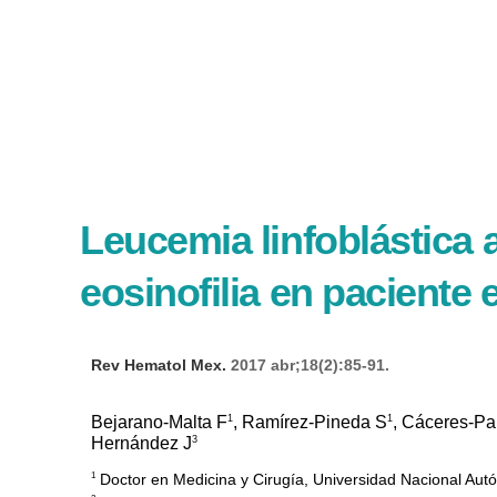
Leucemia linfoblástica
eosinofilia en paciente 
Rev Hematol Mex.
2017 abr;18(2):85-91.
1
1
Bejarano-Malta F
, Ramírez-Pineda S
, Cáceres-Pa
3
Hernández J
Doctor en Medicina y Cirugía, Universidad Nacional Au
1