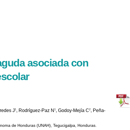
 aguda asociada con
escolar
1
1
2
redes J
, Rodríguez-Paz N
, Godoy-Mejía C
, Peña-
tónoma de Honduras (UNAH), Tegucigalpa, Honduras.