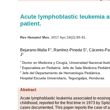
Acute lymphoblastic leukemia as
patient.
Rev Hematol Mex.
2017 Apr;18(2):85-91.
1
1
Bejarano-Malta F
, Ramírez-Pineda S
, Cáceres-Pa
3
J
Doctor en Medicina y Cirugía, Universidad Nacional Au
1
Especialista en Pediatría. Jefe de Sala Medicina Pediátri
2
Jefe del Departamento de Hematología Pediátrica.
3
Hospital Escuela Universitario, Tegucigalpa, Honduras.
Abstract
Acute
lym
phoblastic leukemia associated to eosinophi
childhood, reported for the first time in 1973 by Spi
cases documented. This paper reports the case of a