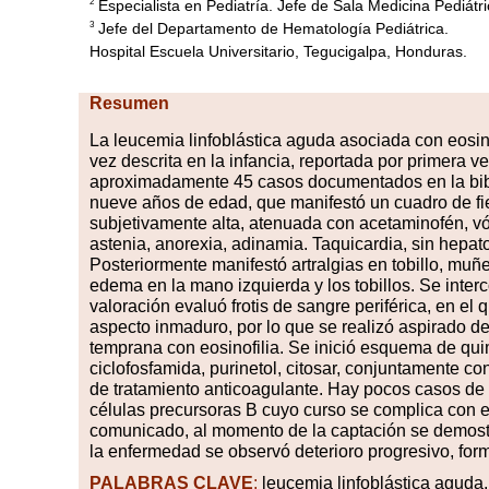
Especialista en Pediatría. Jefe de Sala Medicina Pediátri
2
Jefe del Departamento de Hematología Pediátrica.
3
Hospital Escuela Universitario, Tegucigalpa, Honduras.
Resumen
L
a
leuc
emia linfoblástica aguda asociada con eosino
vez descrita en la infancia, reportada por primera 
aproximadamente 45 casos documentados en la bibl
nueve años de edad, que manifestó un cuadro de fi
subjetivamente alta, atenuada con acetaminofén, v
astenia, anorexia, adinamia. Taquicardia, sin hepat
Posteriormente manifestó artralgias en tobillo, mu
edema en la mano izquierda y los tobillos. Se inte
valoración evaluó frotis de sangre periférica, en e
aspecto inmaduro, por lo que se realizó
aspirado
de
temprana con eosinofilia. Se inició esquema de quim
ciclofosfamida, purinetol, citosar, conjuntamente c
de tratamiento anticoagulante. Hay pocos casos de 
células precursoras B cuyo curso se complica con e
comunicado, al momento de la captación se demostr
la enfermedad se observó deterioro progresivo, form
PALABRAS
CLAVE
:
leucemia linfoblástica aguda, 