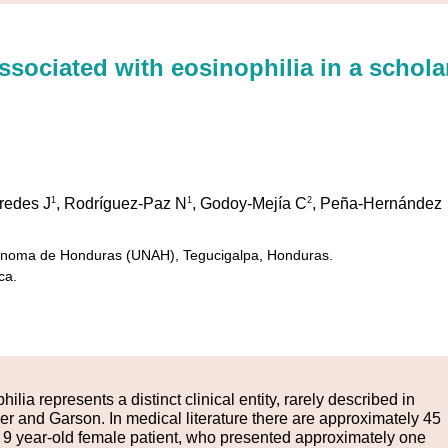
sociated with eosinophilia in a schola
1
1
2
redes J
, Rodríguez-Paz N
, Godoy-Mejía C
, Peña-Hernández
tónoma de Honduras (UNAH), Tegucigalpa, Honduras.
ca.
lia represents a distinct clinical entity, rarely described in
tzer and Garson. In medical literature there are approximately 45
 9 year-old female patient, who presented approximately one