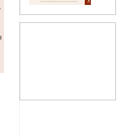
e
Descargar PDF
d