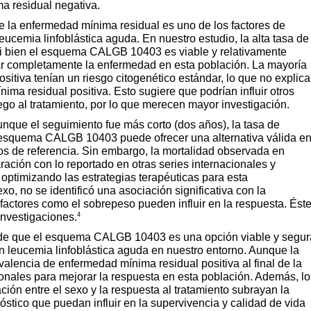
a residual negativa.
ue la enfermedad mínima residual es uno de los factores de
eucemia linfoblástica aguda. En nuestro estudio, la alta tasa de
si bien el esquema CALGB 10403 es viable y relativamente
car completamente la enfermedad en esta población. La mayoría
itiva tenían un riesgo citogenético estándar, lo que no explica
ma residual positiva. Esto sugiere que podrían influir otros
ego al tratamiento, por lo que merecen mayor investigación.
unque el seguimiento fue más corto (dos años), la tasa de
l esquema CALGB 10403 puede ofrecer una alternativa válida e
os de referencia. Sin embargo, la mortalidad observada en
ación con lo reportado en otras series internacionales y
 optimizando las estrategias terapéuticas para esta
xo, no se identificó una asociación significativa con la
factores como el sobrepeso pueden influir en la respuesta. Ést
4
investigaciones.
a de que el esquema CALGB 10403 es una opción viable y segur
on leucemia linfoblástica aguda en nuestro entorno. Aunque la
valencia de enfermedad mínima residual positiva al final de la
ionales para mejorar la respuesta en esta población. Además, lo
ación entre el sexo y la respuesta al tratamiento subrayan la
óstico que puedan influir en la supervivencia y calidad de vida