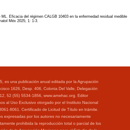
ML. Eficacia del régimen CALGB 10403 en la enfermedad residual medible
atol Méx 2025; 1: 1-3.
5, es una publicación anual editada por la Agrupación
cisco 1626, Desp. 406, Colonia Del Valle, Delegación
1112, 52 (55) 5534-1856, www.amehac.org. Editor
s al Uso Exclusivo otorgado por el Instituto Nacional
1-8061. Certificado de Licitud de Título en trámite.
ones expresadas por los autores no necesariamente
ctamente prohibida la reproducción total o parcial de los