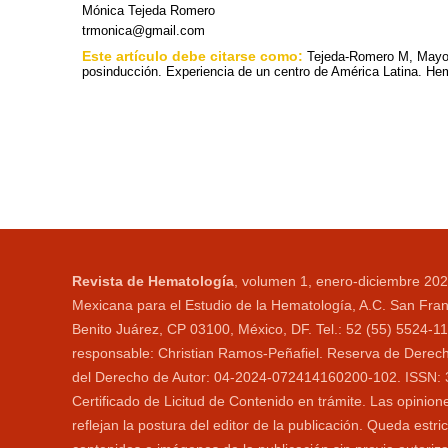
Mónica Tejeda Romero
trmonica@gmail.com
Este artículo debe citarse como:
Tejeda-Romero M, Mayo 
posinducción. Experiencia de un centro de América Latina. Hem
Revista de Hematología
, volumen 1, enero-diciembre 202
Mexicana para el Estudio de la Hematología, A.C. San Fran
Benito Juárez, CP 03100, México, DF. Tel.: 52 (55) 5524-
responsable: Christian Ramos-Peñafiel. Reserva de Derecho
del Derecho de Autor: 04-2024-072414160200-102. ISSN: 306
Certificado de Licitud de Contenido en trámite. Las opini
reflejan la postura del editor de la publicación. Queda estri