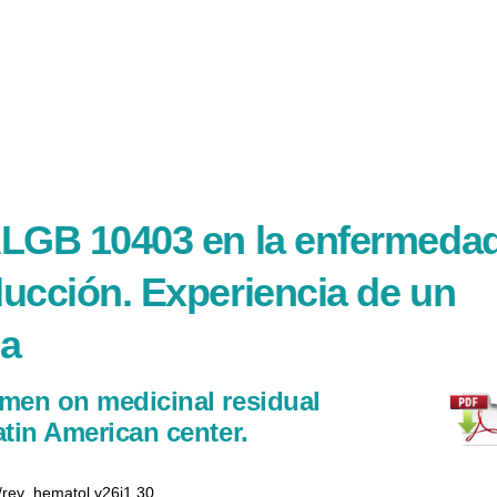
ALGB 10403 en la enfermeda
ducción. Experiencia de un
na
imen on medicinal residual
atin American center.
5/rev_hematol.v26i1.30