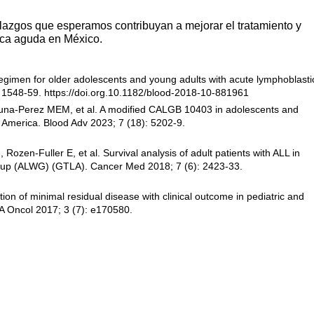
lazgos que esperamos contribuyan a mejorar el tratamiento y
tica aguda en México.
 regimen for older adolescents and young adults with acute lymphoblasti
 1548-59. https://doi.org.10.1182/blood-2018-10-881961
 Luna-Perez MEM, et al. A modified CALGB 10403 in adolescents and
l America. Blood Adv 2023; 7 (18): 5202-9.
Rozen-Fuller E, et al. Survival analysis of adult patients with ALL in
roup (ALWG) (GTLA). Cancer Med 2018; 7 (6): 2423-33.
ion of minimal residual disease with clinical outcome in pediatric and
A Oncol 2017; 3 (7): e170580.