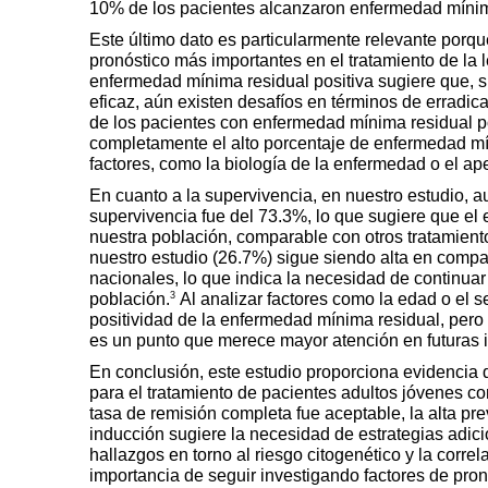
10% de los pacientes alcanzaron enfermedad mínim
Este último dato es particularmente relevante porq
pronóstico más importantes en el tratamiento de la l
enfermedad mínima residual positiva sugiere que, 
eficaz, aún existen desafíos en términos de erradi
de los pacientes con enfermedad mínima residual pos
completamente el alto porcentaje de enfermedad míni
factores, como la biología de la enfermedad o el ap
En cuanto a la supervivencia, en nuestro estudio, a
supervivencia fue del 73.3%, lo que sugiere que e
nuestra población, comparable con otros tratamient
nuestro estudio (26.7%) sigue siendo alta en compar
nacionales, lo que indica la necesidad de continuar
3
población.
Al analizar factores como la edad o el se
positividad de la enfermedad mínima residual, pero 
es un punto que merece mayor atención en futuras 
En conclusión, este estudio proporciona evidenci
para el tratamiento de pacientes adultos jóvenes c
tasa de remisión completa fue aceptable, la alta pre
inducción sugiere la necesidad de estrategias adic
hallazgos en torno al riesgo citogenético y la correl
importancia de seguir investigando factores de pron