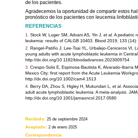
de los pacientes.
Agradecemos la oportunidad de compartir estos hal
pronóstico de los pacientes con leucemia linfoblás
REFERENCIAS
1.
Stock W, Luger SM, Advani AS, Yin J, et al. A pediatric
leukemia: results of CALGB 10403. Blood 2019; 133 (14):
2.
Rangel-Patiño J, Lee-Tsai YL, Urbalejo-Ceniceros VI,
young adults with acute lymphoblastic leukemia in Centra
http://dx.doi.org/10.1182/bloodadvances.2023009754
3.
Crespo-Solis E, Espinosa-Bautista K, Alvarado-Ibarra M, 
Mexico City: first report from the Acute Leukemia Workg
http://dx.doi.org/10.1002/cam4.1513
4.
Berry DA, Zhou S, Higley H, Mukundan L, et al. Associat
adult acute lymphoblastic leukemia: A meta-analysis. JAM
http://dx.doi.org/10.1001/jamaoncol.2017.0580
Recibido:
25 de septiembre 2024
Aceptado:
2 de enero 2025
Correspondencia