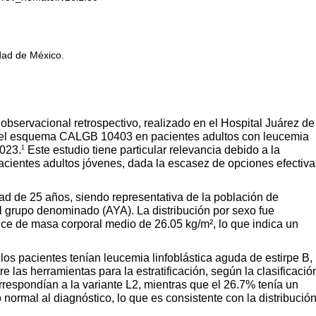
dad de México.
 observacional retrospectivo, realizado en el Hospital Juárez de
on el esquema CALGB 10403 en pacientes adultos con leucemia
1
2023.
Este estudio tiene particular relevancia debido a la
cientes adultos jóvenes, dada la escasez de opciones efectiva
ad de 25 años, siendo representativa de la población de
l grupo denominado (AYA). La distribución por sexo fue
ndice de masa corporal medio de 26.05 kg/m², lo que indica un
 los pacientes tenían leucemia linfoblástica aguda de estirpe B,
re las herramientas para la estratificación, según la clasificació
respondían a la variante L2, mientras que el 26.7% tenía un
o normal al diagnóstico, lo que es consistente con la distribució