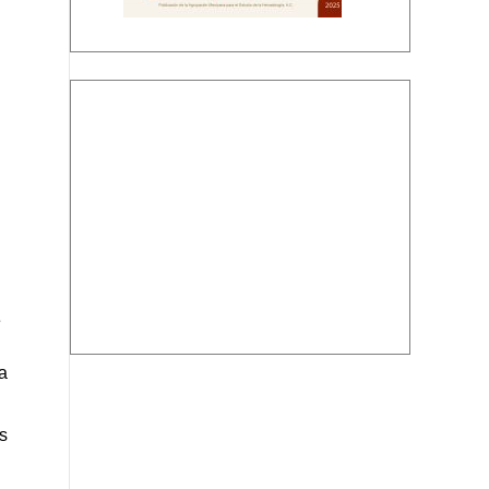
Descargar PDF
n
e
a
s