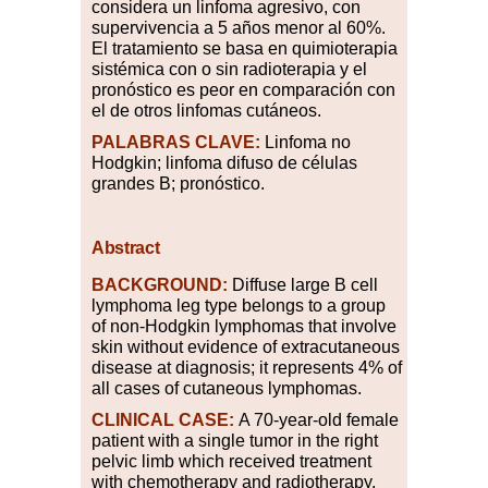
considera un linfoma agresivo, con
supervivencia a 5 años menor al 60
%
.
El tratamiento se basa en quimioterapia
sistémica con o sin radioterapia y el
pronóstico es peor en comparación con
el de otros linfomas cutáneos.
PALABRAS
CLAVE:
Linfoma no
Hodgkin; linfoma difuso de células
grandes B; pronóstico.
Abstract
BACKGROUND:
Diffuse large B cell
lymphoma leg type belongs to a group
of non-Hodgkin lymphomas that involve
skin without evidence of extracutaneous
disease at diagnosis; it represents 4
%
of
all cases of cutaneous lymphomas.
CLINICAL CASE:
A 70-year-old female
patient with a single tumor in the right
pelvic limb which received treatment
with chemotherapy and radiotherapy.