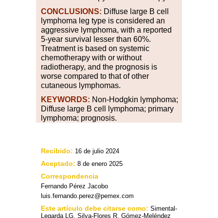
CONCLUSIONS:
Diffuse large B cell
lymphoma leg type is considered an
aggressive lymphoma, with a reported
5-year survival lesser than 60%.
Treatment is based on systemic
chemotherapy with or without
radiotherapy, and the prognosis is
worse compared to that of other
cutaneous lymphomas.
KEYWORDS:
Non-Hodgkin lymphoma;
Diffuse large B cell lymphoma; primary
lymphoma; prognosis.
Recibido:
16 de julio 2024
Aceptado:
8 de enero 2025
Correspondencia
Fernando Pérez Jacobo
luis.fernando.perez@pemex.com
Este artículo debe citarse como:
Simental-
Legarda LG, Silva-Flores R, Gómez-Meléndez