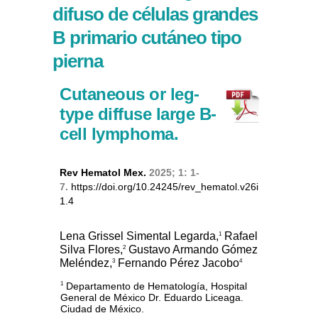
difuso de células grandes
B primario cutáneo tipo
pierna
Cutaneous or leg-
type diffuse large B-
cell lymphoma.
Rev Hematol Mex.
2025; 1: 1-
7.
https://doi.org/10.24245/rev_hematol.v26i
1.4
Lena Grissel Simental Legarda,
Rafael
1
Silva Flores,
Gustavo Armando Gómez
2
Meléndez,
Fernando Pérez Jacobo
3
4
Departamento de Hematología, Hospital
1
General de México Dr. Eduardo Liceaga.
Ciudad de México.