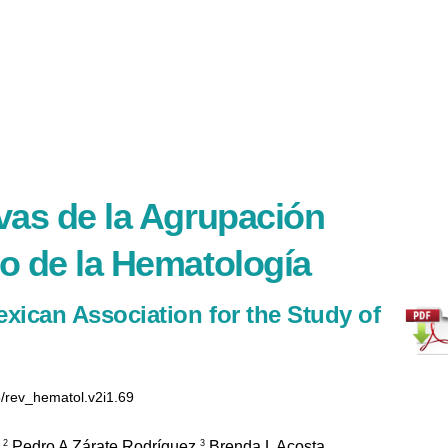
vas de la Agrupación
io de la Hematología
exican Association for the Study of
5/rev_hematol.v2i1.69
2
3
,
Pedro A Zárate Rodríguez,
Brenda L Acosta