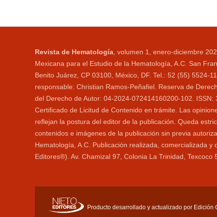
Revista de Hematología
, volumen 1, enero-diciembre 202
Mexicana para el Estudio de la Hematología, A.C. San Fran
Benito Juárez, CP 03100, México, DF. Tel.: 52 (55) 5524-
responsable: Christian Ramos-Peñafiel. Reserva de Derecho
del Derecho de Autor: 04-2024-072414160200-102. ISSN: 306
Certificado de Licitud de Contenido en trámite. Las opini
reflejan la postura del editor de la publicación. Queda estri
contenidos e imágenes de la publicación sin previa autoriz
Hematología, A.C. Publicación realizada, comercializada y 
Editores®). Av. Chamizal 97, Colonia La Trinidad, Texcoc
Producto desarrollado y actualizado por Edición Ci