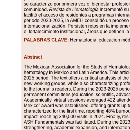
se caracterizó por primera vez el bienestar profes
comunidad
.
Revista de Hematología
incrementó su 
facilitó el acceso de residentes a programas intern
periodo 2023-2025, la AMEH consolidó un proceso d
internacionalización
.
Persisten retos en la impleme
el fortalecimiento institucional, áreas que definen l
PALABRAS
CLAVE:
Hematología; educación médi
Abstract
The Mexican Association for the Study of Hematolo
hematology in Mexico and Latin America. This articl
2025 period. The text offers a critical analysis of t
new working groups, while also characterizing profes
to the journal’s readers. During the 2023-2025 peri
permanent committees (education, scientific, advoca
Academically, virtual sessions averaged 422 atten
Mexico” award was established, offering grants up 
characterized for the first time, reporting 48% burno
impact, reaching 240,000 visits in 2024. Finally, re
ASH Fundamentals was facilitated. During the 2023-
strengthening, academic expansion, and internation