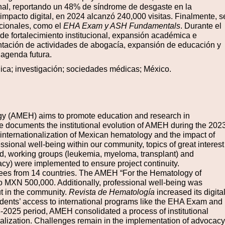
ional, reportando un 48% de síndrome de desgaste en la
impacto digital, en 2024 alcanzó 240,000 visitas
.
Finalmente, s
acionales, como el
EHA Exam y ASH Fundamentals
.
Durante el
e fortalecimiento institucional, expansión académica e
ntación de actividades de abogacía, expansión de educación y
a agenda futura.
ca; investigación; sociedades médicas; México.
gy (AMEH) aims to promote education and research in
e documents the institutional evolution of AMEH during the 202
he internationalization of Mexican hematology and the impact of
sional well-being within our community, topics of great interest
od, working groups (leukemia, myeloma, transplant) and
cy) were implemented to ensure project continuity.
dees from 14 countries. The AMEH “For the Hematology of
to MXN 500,000. Additionally, professional well-being was
ut in the community.
Revista de Hematología
increased its digita
sidents’ access to international programs like the EHA Exam and
2025 period, AMEH consolidated a process of institutional
alization. Challenges remain in the implementation of advocacy