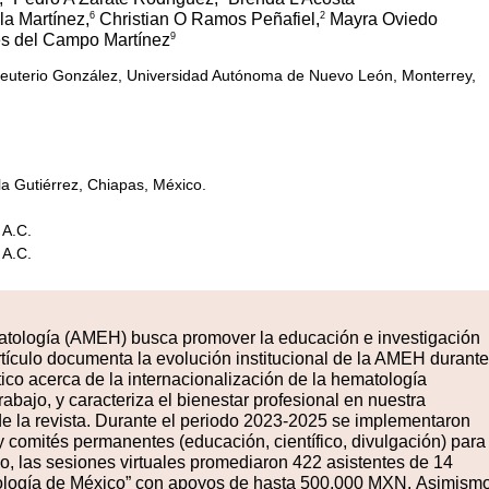
6
2
la Martínez,
Christian O Ramos Peñafiel,
Mayra Oviedo
9
es del Campo Martínez
 Eleuterio González, Universidad Autónoma de Nuevo León, Monterrey,
la Gutiérrez, Chiapas, México.
 A.C.
 A.C.
atología (AMEH) busca promover la educación e investigación
rtículo documenta la evolución institucional de la AMEH durante
ítico acerca de la internacionalización de la hematología
abajo, y caracteriza el bienestar profesional en nuestra
de la revista. Durante el periodo 2023-2025
se implementaron
y comités permanentes (educación, científico, divulgación) para
, las sesiones virtuales promediaron 422 asistentes de 14
ología de México” con apoyos de hasta 500,000 MXN
.
Asimismo