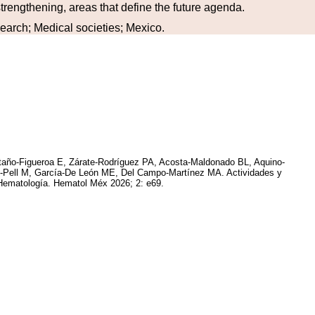
 strengthening, areas that define the future agenda.
arch; Medical societies; Mexico.
ño-Figueroa E, Zárate-Rodríguez PA, Acosta-Maldonado BL, Aquino-
o-Pell M, García-De León ME, Del Campo-Martínez MA. Actividades y
 Hematología. Hematol Méx 2026; 2: e69.