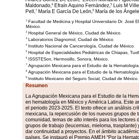
4
5
Maldonado,
Efraín Aquino Fernández,
Luis M Ville
7
8
Pell,
María E García De León,
María de los Ángel
Facultad de Medicina y Hospital Universitario Dr. José
1
México.
Hospital General de México, Ciudad de México.
2
Laboratorios Diagnomol, Ciudad de México.
3
Instituto Nacional de Cancerología, Ciudad de México.
4
Hospital de Especialidades Pediátricas de Chiapas, Tuxt
5
ISSSTESon, Hermosillo, Sonora, México.
6
Agrupación Mexicana para el Estudio de la Hematología
7
Agrupación Mexicana para el Estudio de la Hematología
8
Instituto Mexicano del Seguro Social, Ciudad de México.
9
Resumen
La Agrupación Mexicana para el Estudio de la Hem
en hematología en México y América Latina
. Este a
el periodo 2023-2025. El texto ofrece un análisis cr
mexicana, la repercusión de los nuevos grupos de tr
comunidad, temas de alto interés para los lectores 
grupos de trabajo (leucemias, mieloma, trasplante) 
dar continuidad a proyectos
.
En el ámbito académico
países
.
Se instauró el Premio AMEH “Por la Hemat