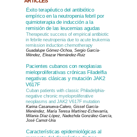
ARTICLES
Éxito terapéutico del antibiótico
empírico en la neutropenia febril por
quimioterapia de inducción a la
remisión de las leucemias agudas
Therapeutic success of empirical antibiotic
in febrile neutropenia due to acute leukemia
remission induction chemotherapy
Guadalupe Gómez-Ochoa, Sergio García-
Méndez, Eleazar Hernández-Ruiz
Pacientes cubanos con neoplasias
mieloproliferativas crónicas Filadelfia
negativas clásicas y mutación JAK2
V617F
Cuban patients with classic Philadelphia-
negative chronic myeloproliferative
neoplasms and JAK2 V617F mutation
Karina Casanueva-Calero, Gissel García-
Menéndez, María Teresa Martínez-Echevarría,
Milania Díaz-López, Nadezhda González-García,
José Carnot-Uria
Características epidemiológicas al