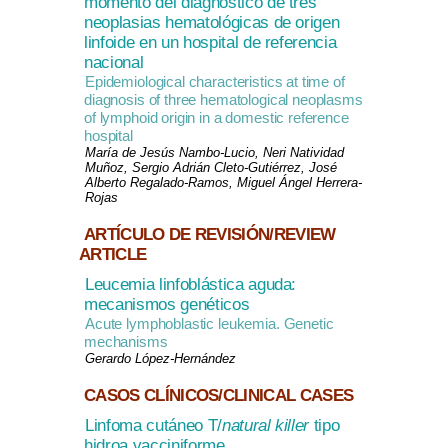
momento del diagnóstico de tres
neoplasias hematológicas de origen
linfoide en un hospital de referencia
nacional
Epidemiological characteristics at time of
diagnosis of three hematological neoplasms
of lymphoid origin in a domestic reference
hospital
María de Jesús Nambo-Lucio, Neri Natividad
Muñoz, Sergio Adrián Cleto-Gutiérrez, José
Alberto Regalado-Ramos, Miguel Ángel Herrera-
Rojas
ARTÍCULO DE REVISIÓN/REVIEW
ARTICLE
Leucemia linfoblástica aguda:
mecanismos genéticos
Acute lymphoblastic leukemia. Genetic
mechanisms
Gerardo López-Hernández
CASOS CLÍNICOS/CLINICAL CASES
Linfoma cutáneo T/
natural killer
tipo
hidroa vacciniforme