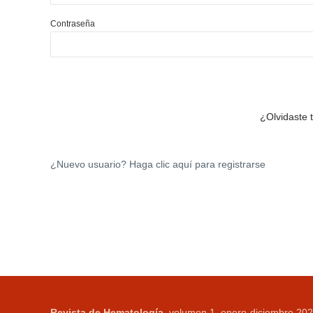
Contraseña
¿Olvidaste 
¿Nuevo usuario?
Haga clic aquí para registrarse
Revista de Hematología
, volumen 1, enero-diciembre 202