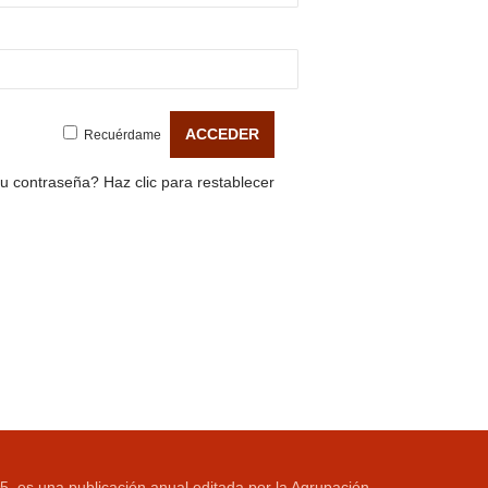
Recuérdame
tu contraseña?
Haz clic para restablecer
5, es una publicación anual editada por la Agrupación