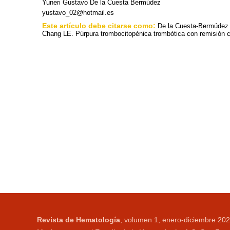
Yuneri Gustavo De la Cuesta Bermúdez
yustavo_02@hotmail.es
Este artículo debe citarse como:
De la Cuesta-Bermúdez 
Chang LE. Púrpura trombocitopénica trombótica con remisión c
Revista de Hematología
, volumen 1, enero-diciembre 202