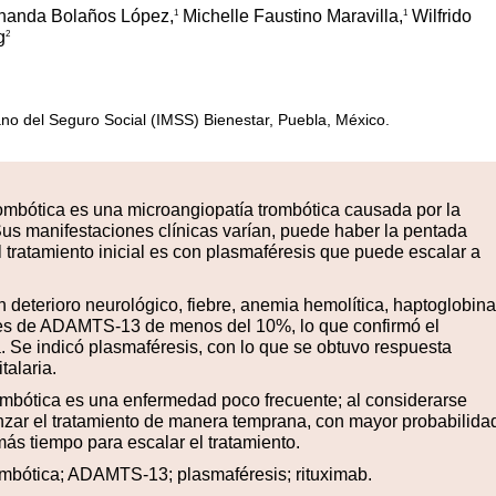
nanda Bolaños López,
Michelle Faustino Maravilla,
Wilfrido
1
1
g
2
ano del Seguro Social (IMSS) Bienestar, Puebla, México.
ombótica es una microangiopatía trombótica causada por la
s manifestaciones clínicas varían, puede haber la pentada
El tratamiento inicial es con plasmaféresis que puede escalar a
deterioro neurológico, fiebre, anemia hemolítica, haptoglobina
nes de ADAMTS-13 de menos del 10%, lo que confirmó el
. Se indicó plasmaféresis, con lo que se obtuvo respuesta
talaria.
mbótica es una enfermedad poco frecuente; al considerarse
nzar el tratamiento de manera temprana, con mayor probabilida
más tiempo para escalar el tratamiento.
mbótica; ADAMTS-13; plasmaféresis; rituximab.