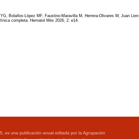
YG, Bolaños-López MF, Faustino-Maravilla M, Herrera-Olivares W, Juan Lien
línica completa. Hematol Méx 2026; 2: e14.
5, es una publicación anual editada por la Agrupación