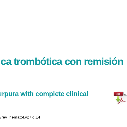
ca trombótica con remisión
pura with complete clinical
5/rev_hematol.v27id.14