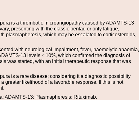
pura is a thrombotic microangiopathy caused by ADAMTS-13
 vary, presenting with the classic pentad or only fatigue,
 with plasmapheresis, which may be escalated to corticosteroids,
sented with neurological impairment, fever, haemolytic anaemia,
 ADAMTS-13 levels < 10%, which confirmed the diagnosis of
 was started, with an initial therapeutic response that was
a is a rare disease; considering it a diagnostic possibility
 a greater likelihood of a favorable response. If this is not
t.
ra; ADAMTS-13; Plasmapheresis; Rituximab.