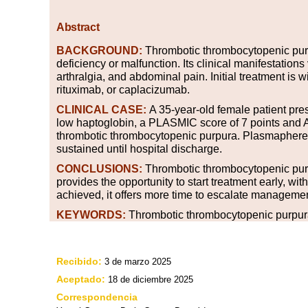
Abstract
BACKGROUND:
Thrombotic thrombocytopenic pur
deficiency or malfunction. Its clinical manifestations
arthralgia, and abdominal pain. Initial treatment is
rituximab, or caplacizumab.
CLINICAL CASE:
A 35-year-old female patient pre
low haptoglobin, a PLASMIC score of 7 points and
thrombotic thrombocytopenic purpura. Plasmapheresis
sustained until hospital discharge.
CONCLUSIONS:
Thrombotic thrombocytopenic purpur
provides the opportunity to start treatment early, with
achieved, it offers more time to escalate managemen
KEYWORDS:
Thrombotic thrombocytopenic purpu
Recibido:
3 de marzo 2025
Aceptado:
18 de diciembre 2025
Correspondencia