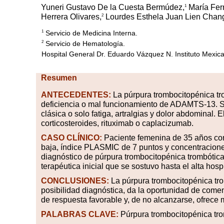
Yuneri Gustavo De la Cuesta Bermúdez,
María Fer
1
Herrera Olivares,
Lourdes Esthela Juan Lien Chan
2
Servicio de Medicina Interna.
1
Servicio de Hematología.
2
Hospital General Dr. Eduardo Vázquez N. Instituto Mexic
Resumen
ANTECEDENTES:
La púrpura trombocitopénica tr
deficiencia o mal funcionamiento de ADAMTS-13. Su
clásica o solo fatiga, artralgias y dolor abdominal. 
corticosteroides, rituximab o caplacizumab.
CASO CLÍNICO:
Paciente femenina de 35 años con 
baja, índice PLASMIC de 7 puntos y concentracio
diagnóstico de púrpura trombocitopénica trombótica
terapéutica inicial que se sostuvo hasta el alta hospi
CONCLUSIONES:
La púrpura trombocitopénica tro
posibilidad diagnóstica, da la oportunidad de come
de respuesta favorable y, de no alcanzarse, ofrece 
PALABRAS CLAVE:
Púrpura trombocitopénica tro