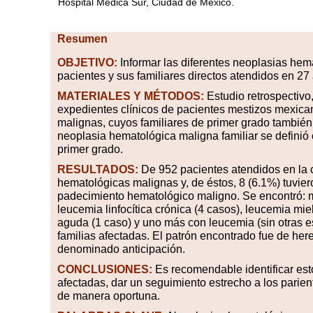
Hospital Médica Sur, Ciudad de México.
Resumen
OBJETIVO:
Informar las diferentes neoplasias hem
pacientes y sus familiares directos atendidos en 27
MATERIALES
Y MÉTODOS:
Estudio retrospectivo,
expedientes clínicos de pacientes mestizos mexica
malignas, cuyos familiares de primer grado también
neoplasia hematológica maligna familiar se definió
primer grado.
RESULTADOS:
De 952 pacientes atendidos en la 
hematológicas malignas y, de éstos, 8 (6.1%) tuvie
padecimiento hematológico maligno. Se encontró: mi
leucemia linfocítica crónica (4 casos), leucemia mi
aguda (1 caso) y uno más con leucemia (sin otras e
familias afectadas. El patrón encontrado fue de he
denominado anticipación.
CONCLUSIONES:
Es recomendable identificar esto
afectadas, dar un seguimiento estrecho a los parient
de manera oportuna.