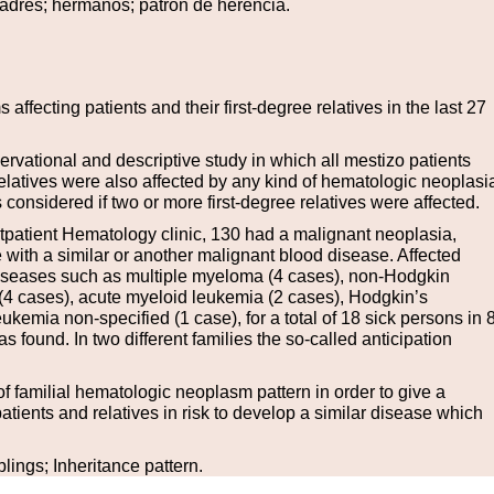
dres; hermanos; patrón de herencia.
ffecting patients and their first-degree relatives in the last 27
ervational and descriptive study in which all mestizo patients
latives were also affected by any kind of hematologic neoplasi
onsidered if two or more first-degree relatives were affected.
tpatient Hematology clinic, 130 had a malignant neoplasia,
e with a similar or another malignant blood disease. Affected
y diseases such as multiple myeloma (4 cases), non-Hodgkin
(4 cases), acute myeloid leukemia (2 cases), Hodgkin’s
emia non-specified (1 case), for a total of 18 sick persons in 
s found. In two different families the so-called anticipation
d of familial hematologic neoplasm pattern in order to give a
atients and relatives in risk to develop a similar disease which
ings; Inheritance pattern.