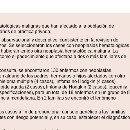
atológicas malignas que han afectado a la población de
 años de práctica privada.
 observacional y descriptivo, consistente en la revisión de
nos. Se seleccionaron los casos con neoplasias hematológicas
 hubieran tenido otra neoplasia hematológica maligna. La
 como el padecimiento que afectaba a dos o más familiares de
consulta, se encontraron 130 enfermos con neoplasias
ron alguno de los padres, hermanos o hijos afectados con otro
eloma múltiple (4 casos), linfoma no Hodgkin (4 casos),
eloide aguda (2 casos), linfoma de Hodgkin (2 casos), leucemia
specificaciones), para un total de 18 enfermos en un grupo de 8
rencia mendeliana. En 2 familias se encontró el fenómeno
s casos a fin de proporcionar consejo genético a las familias
es con riesgo potencial y, en su caso, establecer el diagnóstico