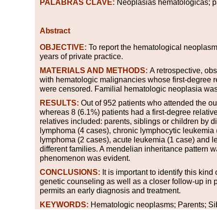
PALABRAS
CLAVE:
Neoplasias hematológicas; pa
Abstract
OBJECTIVE:
To report the hematological neoplasms a
years of private practice.
MATERIALS AND METHODS:
A retrospective, obs
with hematologic malignancies whose first-degree re
were censored. Familial hematologic neoplasia was c
RESULTS:
Out of 952 patients who attended the ou
whereas 8 (6.1%) patients had a first-degree relativ
relatives included: parents, siblings or children b
lymphoma (4 cases), chronic lymphocytic leukemia 
lymphoma (2 cases), acute leukemia (1 case) and leuk
different families. A mendelian inheritance pattern wa
phenomenon was evident.
CONCLUSIONS:
It is important to identify this kin
genetic counseling as well as a closer follow-up in p
permits an early diagnosis and treatment.
KEYWORDS:
Hematologic neoplasms; Parents; Sibl