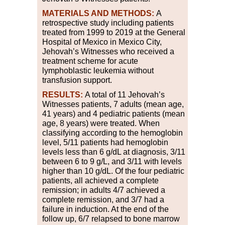
MATERIALS AND METHODS:
A
retrospective study including patients
treated from 1999 to 2019 at the General
Hospital of Mexico in Mexico City,
Jehovah’s Witnesses who received a
treatment scheme for acute
lymphoblastic leukemia without
transfusion support.
RESULTS:
A total of 11 Jehovah’s
Witnesses patients, 7 adults (mean age,
41 years) and 4 pediatric patients (mean
age, 8 years) were treated. When
classifying according to the hemoglobin
level, 5/11 patients had hemoglobin
levels less than 6 g/dL at diagnosis, 3/11
between 6 to 9 g/L, and 3/11 with levels
higher than 10 g/dL. Of the four pediatric
patients, all achieved a complete
remission; in adults 4/7 achieved a
complete remission, and 3/7 had a
failure in induction. At the end of the
follow up, 6/7 relapsed to bone marrow