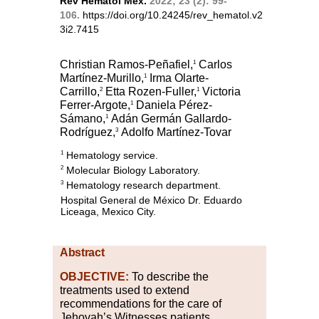
Rev Hematol Mex.
2022; 23 (2): 99-
106.
https://doi.org/10.24245/rev_hematol.v2
3i2.7415
Christian Ramos-Peñafiel,
Carlos
1
Martínez-Murillo,
Irma Olarte-
1
Carrillo,
Etta Rozen-Fuller,
Victoria
2
1
Ferrer-Argote,
Daniela Pérez-
1
Sámano,
Adán Germán Gallardo-
1
Rodríguez,
Adolfo Martínez-Tovar
3
Hematology service.
1
Molecular Biology Laboratory.
2
Hematology research department.
3
Hospital General de México Dr. Eduardo
Liceaga, Mexico City.
Abstract
OBJECTIVE:
To describe the
treatments used to extend
recommendations for the care of
Jehovah’s Witnesses patients.