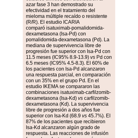
azar fase 3 han demostrado su
efectividad en el tratamiento del
mieloma múltiple recaído o resistente
(R/R). El estudio ICARIA
comparó
isatuximab-pomalidomida-
dexametasona (Isa-Pd) con
pomalidomida-dexametasona (Pd). La
mediana de supervivencia libre de
progresión fue superior con Isa-Pd con
11.5 meses
(IC95
%
8.9-13.9)
vs
Pd con
6.5 meses
(IC95
%
4.5-8.3). El 60
%
de
los pacientes con Isa-Pd alcanzaron
una respuesta parcial, en comparación
con un 35
%
en el grupo Pd. En el
estudio IKEMA se compararon las
combinaciones isatuximab-carfilzomib-
dexametasona (Isa-Kd)
vs
carfilzomib-
dexametasona (Kd). La supervivencia
libre de progresión a dos años fue
superior con Isa-Kd (68.9
vs
45.7
%
). El
87
%
de los pacientes que recibieron
Isa-Kd alcanzaron algún grado de
respuesta. Las reacciones de infusión