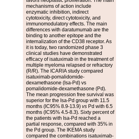
favors neoplastic proliferation. The main
mechanisms of action include
enzymatic inhibition, indirect
cytotoxicity, direct cytotoxicity, and
immunomodulatory effects. The main
differences with daratumumab are the
binding to another epitope and the
internalization of the CD38 receptor. As
it is today, two randomized phase 3
clinical studies have demonstrated
efficacy of isatuximab in the treatment of
multiple myeloma relapsed or refractory
(R/R). The ICARIA study compared
isatuximab-pomalidomide-
dexamethasone (Isa-Pd) vs
pomalidomide-dexamethasone (Pd).
The mean progression free survival was
superior for the Isa-Pd group with 11.5
months (IC95
%
8.9-13.9)
vs
Pd with 6.5
months (IC95
%
4.5-8.3). Sixty percent of
the patients with Isa-Pd reached a
partial response, compared with 35
%
in
the Pd group. The IKEMA study
compared the combinations isatuximab-