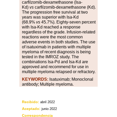
carfilzomib-dexamethasone (Isa-
Kd)
vs
carfilzomib-dexamethasone (Kd).
The progression free survival at two
years was superior with Isa-Kd
(68.9
%
vs
45.7
%
). Eighty-seven percent
with Isa-Kd reached a response
regardless of the grade. Infusion-related
reactions were the most common
adverse events in both studies. The use
of isatuximab in patients with multiple
myeloma of recent diagnosis is being
tested in the IMROZ study. The
combinations Isa-Pd and Isa-Kd are
approved and recommend for use in
multiple myeloma relapsed or refractory.
KEYWORDS:
Isatuximab; Monoclonal
antibody; Multiple myeloma.
Recibido:
abril 2022
Aceptado:
junio 2022
Correspondencia