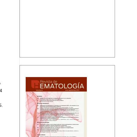
Volumen 14, núm. 3, julio-septiembre 2013
e
14
5.