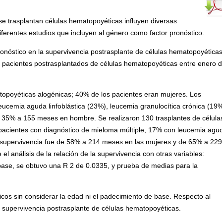
se trasplantan células hematopoyéticas influyen diversas
iferentes estudios que incluyen al género como factor pronóstico.
pronóstico en la supervivencia postrasplante de células hematopoyéticas
5 pacientes postrasplantados de células hematopoyéticas entre enero 
topoyéticas alogénicas; 40% de los pacientes eran mujeres. Los
eucemia aguda linfoblástica (23%), leucemia granulocítica crónica (19%
 35% a 155 meses en hombre. Se realizaron 130 trasplantes de célula
acientes con diagnóstico de mieloma múltiple, 17% con leucemia agu
a supervivencia fue de 58% a 214 meses en las mujeres y de 65% a 229
l análisis de la relación de la supervivencia con otras variables:
base, se obtuvo una R 2 de 0.0335, y prueba de medias para la
icos sin considerar la edad ni el padecimiento de base. Respecto al
n supervivencia postrasplante de células hematopoyéticas.