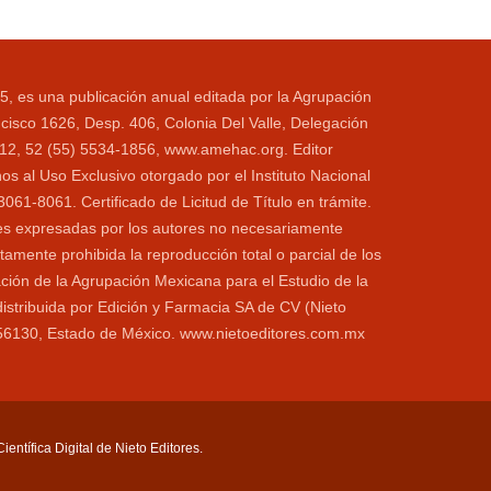
5, es una publicación anual editada por la Agrupación
cisco 1626, Desp. 406, Colonia Del Valle, Delegación
1112, 52 (55) 5534-1856, www.amehac.org. Editor
s al Uso Exclusivo otorgado por el Instituto Nacional
1-8061. Certificado de Licitud de Título en trámite.
ones expresadas por los autores no necesariamente
ctamente prohibida la reproducción total o parcial de los
ación de la Agrupación Mexicana para el Estudio de la
distribuida por Edición y Farmacia SA de CV (Nieto
o 56130, Estado de México. www.nietoeditores.com.mx
entífica Digital de Nieto Editores.