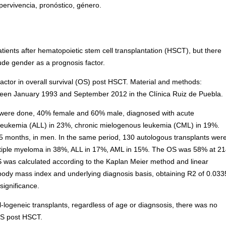
pervivencia, pronóstico, género.
tients after hematopoietic stem cell transplantation (HSCT), but there
clude gender as a prognosis factor.
factor in overall survival (OS) post HSCT. Material and methods:
een January 1993 and September 2012 in the Clínica Ruiz de Puebla.
nts were done, 40% female and 60% male, diagnosed with acute
leukemia (ALL) in 23%, chronic mielogenous leukemia (CML) in 19%.
months, in men. In the same period, 130 autologous transplants wer
tiple myeloma in 38%, ALL in 17%, AML in 15%. The OS was 58% at 2
was calculated according to the Kaplan Meier method and linear
ody mass index and underlying diagnosis basis, obtaining R2 of 0.033
significance.
l-logeneic transplants, regardless of age or diagnsosis, there was no
 OS post HSCT.