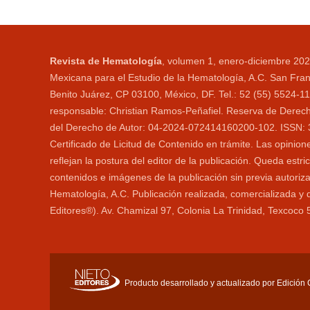
Revista de Hematología
, volumen 1, enero-diciembre 202
Mexicana para el Estudio de la Hematología, A.C. San Fran
Benito Juárez, CP 03100, México, DF. Tel.: 52 (55) 5524-
responsable: Christian Ramos-Peñafiel. Reserva de Derecho
del Derecho de Autor: 04-2024-072414160200-102. ISSN: 306
Certificado de Licitud de Contenido en trámite. Las opini
reflejan la postura del editor de la publicación. Queda estri
contenidos e imágenes de la publicación sin previa autoriz
Hematología, A.C. Publicación realizada, comercializada y 
Editores®). Av. Chamizal 97, Colonia La Trinidad, Texcoc
Producto desarrollado y actualizado por Edición Ci