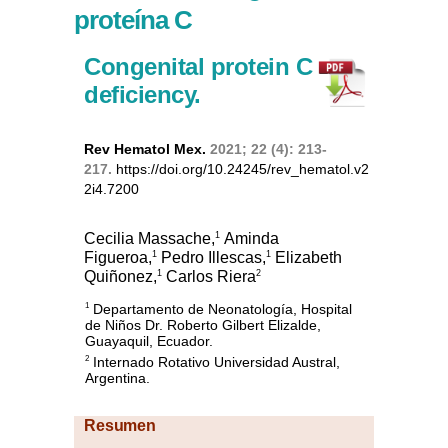
proteína C
Congenital protein C
deficiency.
Rev Hematol Mex.
2021; 22 (4): 213-
217.
https://doi.org/10.24245/rev_hematol.v2
2i4.7200
1
Cecilia Massache,
Aminda
1
1
Figueroa,
Pedro Illescas,
Elizabeth
1
2
Quiñonez,
Carlos Riera
Departamento de Neonatología, Hospital
1
de Niños Dr. Roberto Gilbert Elizalde,
Guayaquil, Ecuador.
Internado Rotativo Universidad Austral,
2
Argentina.
Resumen