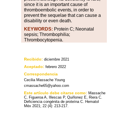
since it is an important cause of
thromboembolic events, in order to
prevent the sequelae that can cause a
disability or even death.
KEYWORDS:
Protein C; Neonatal
sepsis; Thrombophilia;
Thrombocytopenia.
Recibido:
diciembre 2021
Aceptado:
febrero 2022
Correspondencia
Cecilia Massache Young
cmassache65@yahoo.com
Este artículo debe citarse como:
Massache
C, Figueroa A, Illescas P, Quiñonez E, Riera C.
Deficiencia congénita de proteína C. Hematol
Méx 2021; 22 (4): 213-217.