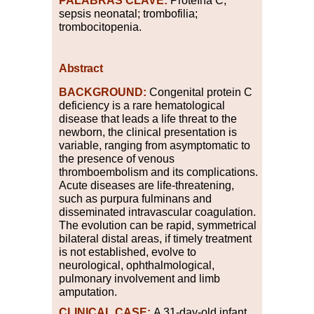
PALABRAS
CLAVE:
Proteína C;
sepsis neonatal; trombofilia;
trombocitopenia.
Abstract
BACKGROUND:
Congenital protein C
deficiency is a rare hematological
disease that leads a life threat to the
newborn, the clinical presentation is
variable, ranging from asymptomatic to
the presence of venous
thromboembolism and its complications.
Acute diseases are life-threatening,
such as purpura fulminans and
disseminated intravascular coagulation.
The evolution can be rapid, symmetrical
bilateral distal areas, if timely treatment
is not established, evolve to
neurological, ophthalmological,
pulmonary involvement and limb
amputation.
CLINICAL CASE:
A 31-day-old infant