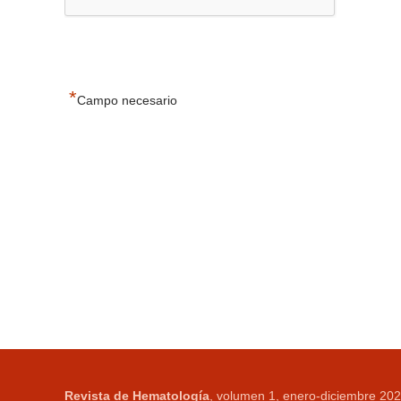
*
Campo necesario
Revista de Hematología
, volumen 1, enero-diciembre 202